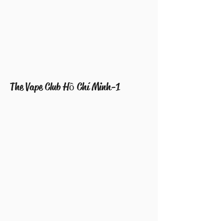
The Vape Club Hồ Chí Minh-1