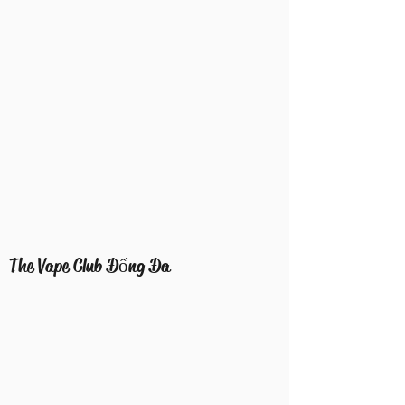
The Vape Club Đống Đa